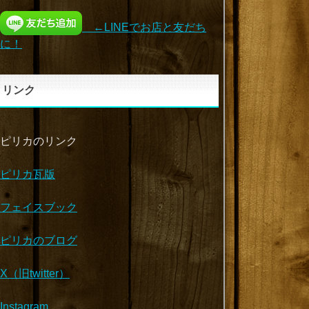
←LINEでお店と友だち
に！
リンク
ピリカのリンク
ピリカ瓦版
フェイスブック
ピリカのブログ
X（旧twitter）
Instagram