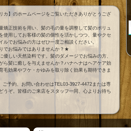
リカ】のホームページをご覧いただきありがとうござ
量矯正技術を用い、髪の毛の量を調整して髪のボリュ
を使用してお客様の髪の個性を活かしつつ、量やクセ
イルでお悩みの方はぜひ一度ご相談ください。
りでお悩みではありませんか？★
に優しい天然染料です。髪のダメージでお悩みの方、
がら髪に癒しを与えませんか？ハナヘナはヘアケア効
育毛効果やフケ・かゆみを取り除く効果も期待できま
予約、お問い合わせはTEL03-3927-4472または専
どうぞ。皆様のご来店をスタッフ一同、心よりお待ち