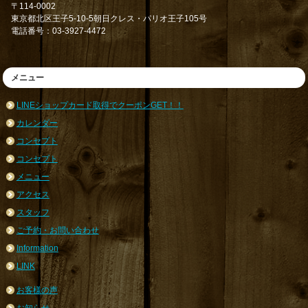
〒114-0002
東京都北区王子5-10-5朝日クレス・パリオ王子105号
電話番号：03-3927-4472
メニュー
LINEショップカード取得でクーポンGET！！
カレンダー
コンセプト
コンセプト
メニュー
アクセス
スタッフ
ご予約・お問い合わせ
Information
LINK
お客様の声
お知らせ